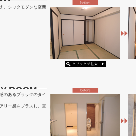
OM
え、シックモダンな空間
DRY ROOM
感のあるブラックのタイ
アリー感をプラスし、空