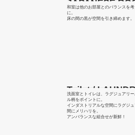
JAPANESE RO
和室は他のお部屋とのバランスを考
に。
床の間の黒が空間を引き締めます。
Toilet / LAUN
洗面室とトイレは、ラグジュアリー
ル柄をポイントに。
インダストリアルな空間にラグジュ
間にメリハリを。
アンバランスな組合せが新鮮！