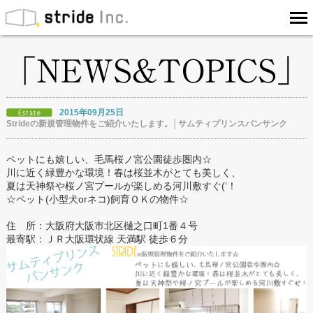
2015年09月25日
Strideの新規管理物件をご紹介いたします。│サムティプリンスバンサンク
ペットにも嬉しい、毛馬桜ノ宮公園徒歩圏内☆
川に近く緑豊かな環境！春は桜並木がとても美しく、
夏は天神祭や桜ノ宮プールが楽しめる河川敷すぐ(‘！
☆ペット(小型犬orネコ)飼育ＯＫの物件☆
住 所：大阪府大阪市北区樋之口町1番４号
最寄駅：ＪＲ大阪環状線 天満駅 徒歩６分